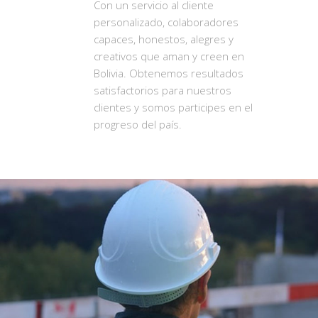
Con un servicio al cliente
personalizado, colaboradores
capaces, honestos, alegres y
creativos que aman y creen en
Bolivia. Obtenemos resultados
satisfactorios para nuestros
clientes y somos participes en el
progreso del país.